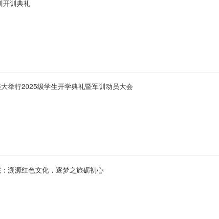
训开训典礼
大举行2025级学生开学典礼暨军训动员大会
院：溯源红色文化，逐梦之旅砺初心