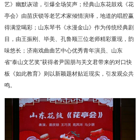
艺》幽默诙谐，引爆全场笑声；经典山东花鼓戏《花
亭会》由苗庆锁等老艺术家倾情演绎，地道的唱腔赢
得满堂喝彩；山东琴书《水漫金山》作为传统经典剧
目，由王振刚、毕美、孔鲁顺三位老师精彩重现，韵
味悠长；济南戏曲曲艺中心优秀青年演员、山东
省“泰山文艺奖”获得者尹国朋与关文君带来的对口快
板《如此教育》则以新颖题材贴近现实，引发观众共
鸣。