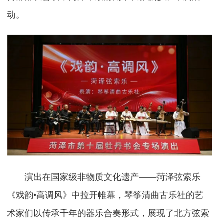
动。
演出在国家级非物质文化遗产——菏泽弦索乐
《戏韵•高调风》中拉开帷幕，琴筝清曲古乐社的艺
术家们以传承千年的器乐合奏形式，展现了北方弦索