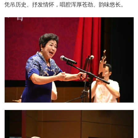
凭吊历史、抒发情怀，唱腔浑厚苍劲、韵味悠长。