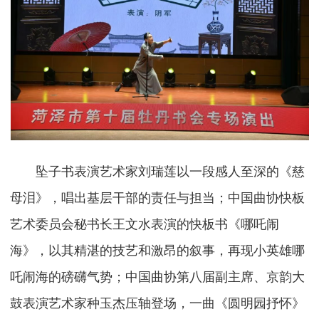
坠子书表演艺术家刘瑞莲以一段感人至深的《慈
母泪》，唱出基层干部的责任与担当；中国曲协快板
艺术委员会秘书长王文水表演的快板书《哪吒闹
海》，以其精湛的技艺和激昂的叙事，再现小英雄哪
吒闹海的磅礴气势；中国曲协第八届副主席、京韵大
鼓表演艺术家种玉杰压轴登场，一曲《圆明园抒怀》