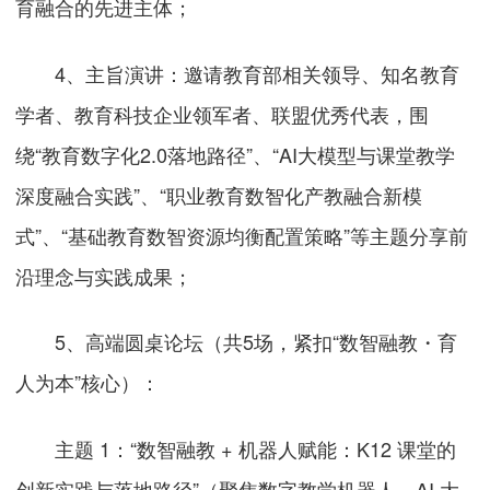
育融合的先进主体；
4、主旨演讲：邀请教育部相关领导、知名教育
学者、教育科技企业领军者、联盟优秀代表，围
绕“教育数字化2.0落地路径”、“AI大模型与课堂教学
深度融合实践”、“职业教育数智化产教融合新模
式”、“基础教育数智资源均衡配置策略”等主题分享前
沿理念与实践成果；
5、高端圆桌论坛（共5场，紧扣“数智融教・育
人为本”核心）：
主题 1：“数智融教 + 机器人赋能：K12 课堂的
创新实践与落地路径”（聚焦数字教学机器人、AI 大